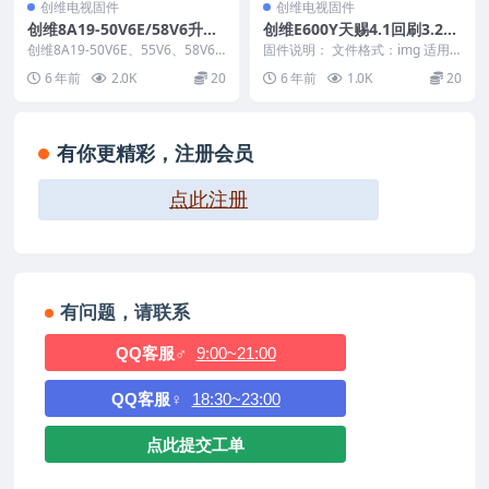
创维电视固件
创维电视固件
创维8A19-50V6E/58V6升级
创维E600Y天赐4.1回刷3.2本
软件刷机电视固件包
地刷机包
创维8A19-50V6E、55V6、58V6
固件说明： 文件格式：img 适用
刷机包 包含：OTA 备注： 1.修...
机芯：8S03 适用机型：E600Y 本
6 年前
2.0K
20
6 年前
1.0K
20
地OT...
有你更精彩，注册会员
点此注册
有问题，请联系
QQ客服♂
9:00~21:00
QQ客服♀
18:30~23:00
点此提交工单