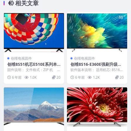
相关文章
创维电视固件
创维电视固件
创维8S51机芯E510E系列本
创维8S16-E360E强刷升级救
地OTA升级包
砖电视固件包
固件说明： 文件格式：ZIP 机
软件版本说明： 适用机芯: 8S16
芯：8S51 机 ...
适用机型: E360E（除32寸外） 产
6 年前
1.0K
20
6 年前
1.2K
20
品...