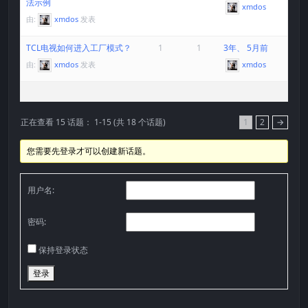
法示例
xmdos
由:
xmdos
发表
TCL电视如何进入工厂模式？
1
1
3年、 5月前
由:
xmdos
发表
xmdos
正在查看 15 话题： 1-15 (共 18 个话题)
1
2
→
您需要先登录才可以创建新话题。
用户名:
密码:
保持登录状态
登录