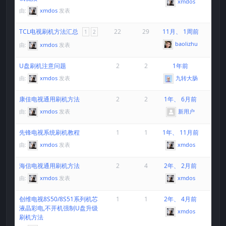
xmdos
由:
xmdos
发表
TCL电视刷机方法汇总
22
29
11月、 1周前
1
2
baolizhu
由:
xmdos
发表
U盘刷机注意问题
2
2
1年前
由:
xmdos
发表
九转大肠
康佳电视通用刷机方法
2
2
1年、 6月前
由:
xmdos
发表
新用户
先锋电视系统刷机教程
1
1
1年、 11月前
由:
xmdos
发表
xmdos
海信电视通用刷机方法
2
4
2年、 2月前
由:
xmdos
发表
xmdos
创维电视8S50/8S51系列机芯
1
1
2年、 4月前
液晶彩电,不开机强制U盘升级
xmdos
刷机方法