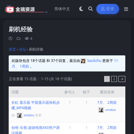
登录
刷机经验
4
首页
›
论坛
›
刷机经验
此版块包含 18个话题 和 37个回复，最后由
baolizhu
更新于
11
月、 1周前
。
正在查看 15 话题： 1-15 (共 18 个话题)
1
2
→
话题
参与人
帖子
最后发表
长虹 显示器 平面显示器拆机步
1
1
7月、 2周前
骤_MP4视频
xmdos
由:
xmdos
发表
创维-乐视-超级电视X60用户调
1
1
7月、 2周前
试视频