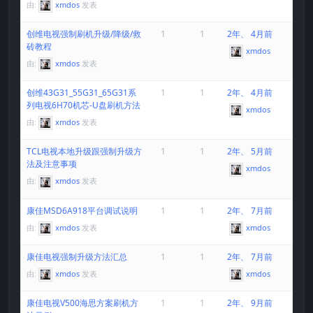
由:
xmdos
发表
创维电视强制刷机升级/降级/救
1
1
2年、 4月前
砖教程
xmdos
由:
xmdos
发表
创维43G31_55G31_65G31系
1
1
2年、 4月前
列电视6H70机芯-U盘刷机方法
xmdos
由:
xmdos
发表
TCL电视本地升级跟强制升级方
1
1
2年、 5月前
法及注意事项
xmdos
由:
xmdos
发表
康佳MSD6A918平台调试说明
1
1
2年、 7月前
由:
xmdos
发表
xmdos
康佳电视强制升级方法汇总
1
1
2年、 7月前
由:
xmdos
发表
xmdos
康佳电视V500海思方案刷机方
1
1
2年、 9月前