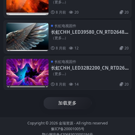
PCB5635-C_TPT390J1_L01_V2.30_2
（更多…）
0121210_U盘刷机固件
8 月前
20
20
长虹电视固件
长虹CHH_LED39580_CN_RTD2648_
PCB5635-E_TPT390J1_HJ1L02_V2.0
（更多…）
5_20121206_4709_U盘刷机固件
8 月前
12
20
长虹电视固件
长虹CHH_LED32B2200_CN_RTD264
8_PCB5635-C_TPT315B5_A042_DLE
（更多…）
D_V2.30_20121210_U盘刷机固件
8 月前
14
20
加载更多
Copyright © 2026
金瑞资源
- All rights reserved
豫ICP备20001005号
鄂公网安备42068302000194号