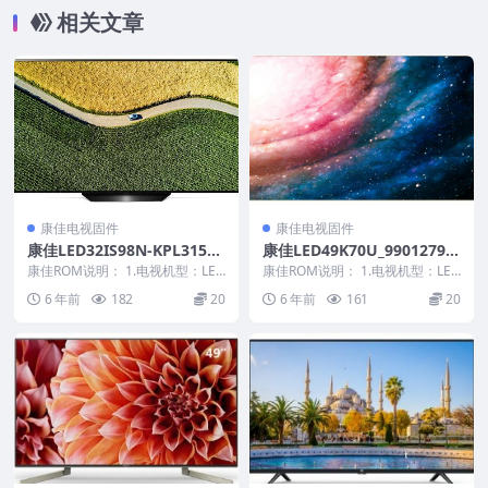
相关文章
康佳电视固件
康佳电视固件
康佳LED32IS98N-KPL315A
康佳LED49K70U_99012795-
1C3E3-V1.2.25-99007682原
V1.1.13原厂系统刷机电视固
康佳ROM说明： 1.电视机型：LED
康佳ROM说明： 1.电视机型：LED
厂系统刷机电视固件包下载
32IS98N 2.物料号：9900768...
件包下载
49K70U 2.物料号：99012795...
6 年前
182
20
6 年前
161
20