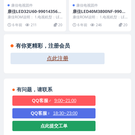
康佳电视固件
康佳电视固件
康佳LED32U60-99014356-V
康佳LED40M3800NF-99011
1.0.03_99014481-V2.0.04-7
294-V1.1.08原厂系统刷机电
康佳ROM说明： 1.电视机型：LED
康佳ROM说明： 1.电视机型：LED
2002719原厂系统刷机电视固
32U60 2.物料号：99014356/...
视固件包下载
40M3800NF 2.物料号：99011...
6 年前
211
20
6 年前
246
20
件包下载
有你更精彩，注册会员
点此注册
有问题，请联系
QQ客服♂
9:00~21:00
QQ客服♀
18:30~23:00
点此提交工单