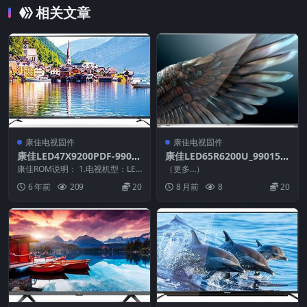
相关文章
康佳电视固件
康佳电视固件
康佳LED47X9200PDF-9901
康佳LED65R6200U_990157
1322-V1.0.12原厂系统刷机
37-V1.0.05_72000947YT_U
康佳ROM说明： 1.电视机型：LED
（更多…）
电视固件包下载
47X9200PDF 2.物料号：9901...
盘刷机固件
6 年前
209
20
8 月前
8
20