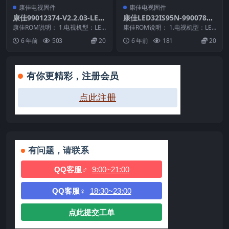
康佳电视固件
康佳电视固件
康佳99012374-V2.2.03-LED
康佳LED32IS95N-99007865
65X8100DE-71002755-MBO
-V1.1.50原厂系统刷机电视固
康佳ROM说明： 1.电视机型：LED
康佳ROM说明： 1.电视机型：LED
OT-V1.0.16原厂系统刷机电
65X8100DE 2.物料号：99012...
件包下载
32IS95N 2.物料号：9900786...
6 年前
503
20
6 年前
181
20
视固件包下载
有你更精彩，注册会员
点此注册
有问题，请联系
QQ客服♂
9:00~21:00
QQ客服♀
18:30~23:00
点此提交工单