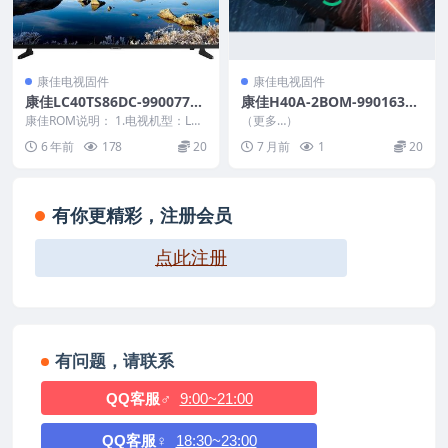
康佳电视固件
康佳电视固件
康佳LC40TS86DC-99007728
康佳H40A-2BOM-99016319
-V1.1.04原厂系统刷机电视固
-V2.0.02-72001194YT_U盘
康佳ROM说明： 1.电视机型：LC4
（更多…）
件包下载
0TS86DC 2.物料号：9900772...
刷机固件
6 年前
178
20
7 月前
1
20
有你更精彩，注册会员
点此注册
有问题，请联系
QQ客服♂
9:00~21:00
QQ客服♀
18:30~23:00