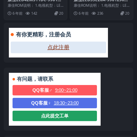
43-V1.1.01原厂系统刷机电视
V2.0.06原厂系统刷机电视固
康佳ROM说明： 1.电视机型：LED
康佳ROM说明： 1.电视机型：LED
固件包下载
42MS11DC 2.物料号：990102...
件包下载
55E20A 2.物料号：99012964...
6 年前
142
20
6 年前
236
20
有你更精彩，注册会员
点此注册
有问题，请联系
QQ客服♂
9:00~21:00
QQ客服♀
18:30~23:00
点此提交工单