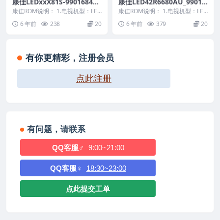
康佳LEDxxX81S-99016844-
康佳LED42R6680AU_99012
V1.2.18-主程序原厂系统刷机
713-V1.0.36_72000444YT_2
康佳ROM说明： 1.电视机型：LED
康佳ROM说明： 1.电视机型：LED
电视固件包下载
xxX81S 2.物料号：99016844...
0140720_132924原厂系统刷
42R6680AU 2.物料号：99012...
6 年前
238
20
6 年前
379
20
机电视固件包下载
有你更精彩，注册会员
点此注册
有问题，请联系
QQ客服♂
9:00~21:00
QQ客服♀
18:30~23:00
点此提交工单