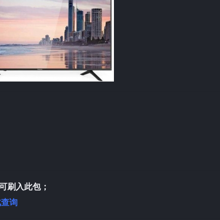
可刷入此包；
此查询