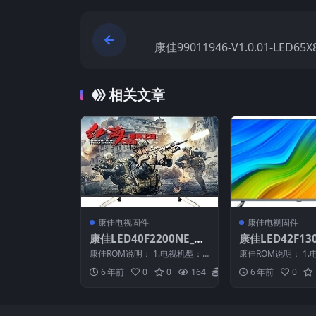
康佳99011946-V1.0.01-LED65X
71002173-MBOOT-V1.0.10
电视固
相关文章
康佳电视固件
康佳电视固件
康佳LED40F2200NE_99
康佳LED42F130
010295-V1.1.12原厂系
011983-V1.1.6
康佳ROM说明： 1.电视机型：L
康佳ROM说明： 1.
统刷机电视固件包下载
310YT原厂系
ED40F2200NE 2.物料号：9901
ED42F1300NF 2.
6 年前
0
0
164
20
6 年前
0
0...
1...
固件包下载