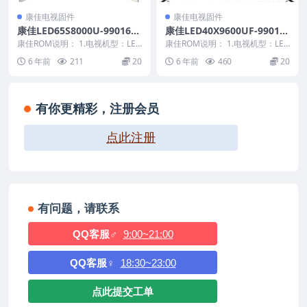
康佳电视固件
康佳电视固件
康佳LED65S8000U-9901676
康佳LED40X9600UF-99012
4-V1.3.05-72001303YT屏参
221-V1.0.02原厂系统刷机电
康佳ROM说明： 1.电视机型：LED
康佳ROM说明： 1.电视机型：LED
数据原厂系统刷机电视固件包
65S8000U 2.物料号：990167...
视固件包下载
40X9600UF 2.物料号：99012...
6 年前
211
20
6 年前
460
20
下载
有你更精彩，注册会员
点此注册
有问题，请联系
QQ客服♂
9:00~21:00
QQ客服♀
18:30~23:00
点此提交工单