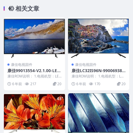
相关文章
康佳电视固件
康佳电视固件
康佳99013554-V2.1.00-LED
康佳LC32IS96N-99006938-
42X1800A-72000598YT原厂
V1.1.03原厂系统刷机电视固
康佳ROM说明： 1.电视机型：LED
康佳ROM说明： 1.电视机型：LC3
系统刷机电视固件包下载
42X1800A 2.物料号：990135...
件包下载
2IS96N 2.物料号：99006938...
6 年前
217
20
6 年前
170
20