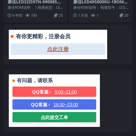
康佳LED32IS97N-99008595
康佳LED49S8000U-1BOM-9
-V1.2.02正式版原厂系统刷机
9017082-V1.3.07-72001463
康佳ROM说明： 1.电视机型：LED
康佳ROM说明： 电视型号：LED4
电视固件包下载
32IS97N 2.物料号：9900859...
YT_U盘刷机固件
9S8000UBOM：1BOM物料号：7
6 年前
183
20
1 天前
1
20
20...
有你更精彩，注册会员
点此注册
有问题，请联系
QQ客服♂
9:00~21:00
QQ客服♀
18:30~23:00
点此提交工单