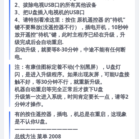
2、拔除电视USB口的所有其他设备
3、把U盘插入电视机的USB口
4、请特别看准这里：按住 原机遥控器 的“待机”
键不要释放(没遥控器不行），插电开机，10秒钟
放开遥控“待机”键，此时主程序已经在升级，升
级完成后会自动重启.
启动升级，就要等8-30分钟，中途不能有任何断
电。
注：有康佳图标定着不动(个别黑屏），U盘灯
闪，是进入升级程序。如果出现灰屏，可能U盘接
触不好，等30分钟不行，就重新升级。
机器自动重启等完全正常后才拨下U盘
升级第一次进入系统，时间肯定要长一点，请等2
分钟才操作。
有的按住遥控器，插电 ，机总是在重启，这现象
是不认你U盘。
————————————
总线方法 菜单 2008