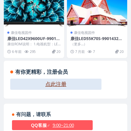
康佳电视固件
康佳电视固件
康佳LED42X9600UF-99012
康佳LED55K70S-99014323-
292-V2.3.06原厂系统刷机电
V4.0.02-72002431YT_U盘刷
康佳ROM说明： 1.电视机型：LED
（更多…）
视固件包下载
42X9600UF 2.物料号：99012...
机固件
6 年前
295
20
7 月前
7
20
有你更精彩，注册会员
点此注册
有问题，请联系
QQ客服♂
9:00~21:00