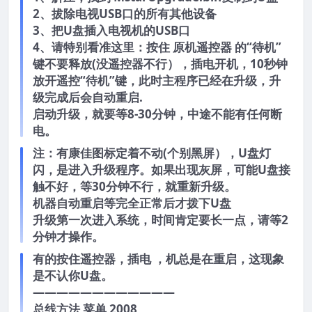
2、拔除电视USB口的所有其他设备
3、把U盘插入电视机的USB口
4、请特别看准这里：按住 原机遥控器 的“待机”
键不要释放(没遥控器不行），插电开机，10秒钟
放开遥控“待机”键，此时主程序已经在升级，升
级完成后会自动重启.
启动升级，就要等8-30分钟，中途不能有任何断
电。
注：有康佳图标定着不动(个别黑屏），U盘灯
闪，是进入升级程序。如果出现灰屏，可能U盘接
触不好，等30分钟不行，就重新升级。
机器自动重启等完全正常后才拨下U盘
升级第一次进入系统，时间肯定要长一点，请等2
分钟才操作。
有的按住遥控器，插电 ，机总是在重启，这现象
是不认你U盘。
————————————
总线方法 菜单 2008