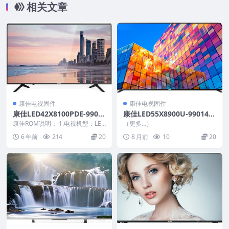
相关文章
康佳电视固件
康佳电视固件
康佳LED42X8100PDE-9901
康佳LED55X8900U-990144
2289-V1.0.05原厂系统刷机
89-V2.0.07_U盘升级包_U盘
康佳ROM说明： 1.电视机型：LED
（更多…）
电视固件包下载
42X8100PDE 2.物料号：9901...
刷机固件
6 年前
214
20
8 月前
10
20