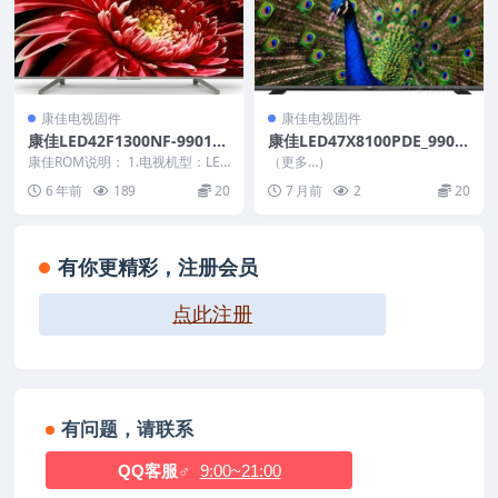
康佳电视固件
康佳电视固件
康佳LED42F1300NF-990122
康佳LED47X8100PDE_9901
74-V1.1.63-72000362YT原
1495_V1.0.03_U盘刷机固件
康佳ROM说明： 1.电视机型：LED
（更多…）
厂系统刷机电视固件包下载
42F1300NF 2.物料号：99012...
6 年前
189
20
7 月前
2
20
有你更精彩，注册会员
点此注册
有问题，请联系
QQ客服♂
9:00~21:00