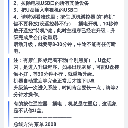
2、拔除电视USB口的所有其他设备
3、把U盘插入电视机的USB口
4、请特别看准这里：按住 原机遥控器 的“待机”
键不要释放(没遥控器不行），插电开机，10秒钟
放开遥控“待机”键，此时主程序已经在升级，升
级完成后会自动重启.
启动升级，就要等8-30分钟，中途不能有任何断
电。
注：有康佳图标定着不动(个别黑屏），U盘灯
闪，是进入升级程序。如果出现灰屏，可能U盘接
触不好，等30分钟不行，就重新升级。
机器自动重启等完全正常后才拨下U盘
升级第一次进入系统，时间肯定要长一点，请等2
分钟才操作。
有的按住遥控器，插电 ，机总是在重启，这现象
是不认你U盘。
————————————
总线方法 菜单 2008