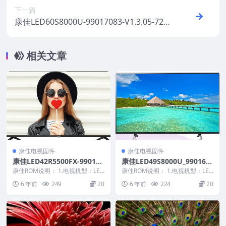
下一篇
康佳LED60S8000U-99017083-V1.3.05-720
01461YT屏参数据原厂系统刷机电视固件包
下载
相关文章
康佳电视固件
康佳电视固件
康佳LED42R5500FX-990115
康佳LED49S8000U_990163
54-V1.1.05原厂系统刷机电视
81-V1.0.08_72001200YT原
康佳ROM说明： 1.电视机型：LED
康佳ROM说明： 1.电视机型：LED
固件包下载
42R5500FX 2.物料号：99011...
厂系统刷机电视固件包下载
49S8000U 2.物料号：990163...
6 年前
249
20
6 年前
224
20