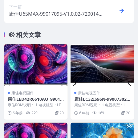
下一篇
康佳U65MAX-99017095-V1.0.02-72001459
YT屏参数据原厂系统刷机电视固件包下载
相关文章
康佳电视固件
康佳电视固件
康佳LED42R6610AU_99013
康佳LC32IS96N-99007302-
232-V1.0.27_20140521_144
V1.0.01原厂系统刷机电视固
康佳ROM说明： 1.电视机型：LED
康佳ROM说明： 1.电视机型：LC3
227原厂系统刷机电视固件包
42R6610AU 2.物料号：99013...
件包下载
2IS96N 2.物料号：99007302...
6 年前
229
20
6 年前
169
20
下载