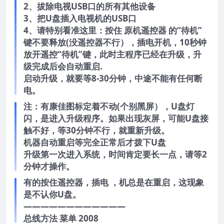
2、拔除电视USB口的所有其他设备
3、把U盘插入电视机的USB口
4、请特别看准这里：按住 原机遥控器 的“待机”
键不要释放(没遥控器不行），插电开机，10秒钟
放开遥控“待机”键，此时主程序已经在升级，升
级完成后会自动重启.
启动升级，就要等8-30分钟，中途不能有任何断
电。
注：有康佳图标定着不动(个别黑屏），U盘灯
闪，是进入升级程序。如果出现灰屏，可能U盘接
触不好，等30分钟不行，就重新升级。
机器自动重启等完全正常后才拨下U盘
升级第一次进入系统，时间肯定要长一点，请等2
分钟才操作。
有的按住遥控器，插电 ，机总是在重启，这现象
是不认你U盘。
————————————
总线方法 菜单 2008