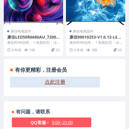
康佳电视固件
康佳电视固件
康佳LED50R6680AU_72000
康佳99010253-V1.0.12-LED
621YT_99013739-V2.0.03原
47X8100PDE原厂系统刷机电
康佳ROM说明： 1.电视机型：LED
康佳ROM说明： 1.电视机型：LED
厂系统刷机电视固件包下载
50R6680AU 2.物料号：99013...
视固件包下载
47X8100PDE 2.物料号：9901...
6 年前
160
20
6 年前
389
20
有你更精彩，注册会员
点此注册
有问题，请联系
QQ客服♂
9:00~21:00