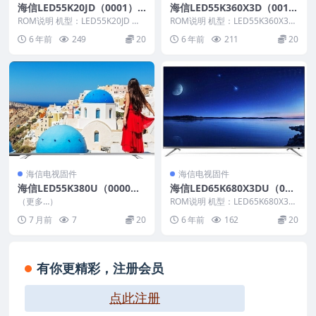
海信LED55K20JD（0001）B
海信LED55K360X3D（001
OM2官方原厂USB刷机电视
1）BOM2官方原厂USB刷机
ROM说明 机型：LED55K20JD 固
ROM说明 机型：LED55K360X3D
固件包
件版本：（0001） BOM：2 海
电视固件包
固件版本：（0011） BOM：2 ...
6 年前
249
20
6 年前
211
20
信...
海信电视固件
海信电视固件
海信LED55K380U（0000）
海信LED65K680X3DU（000
BOM1出现屏自检问题的软件
0）BOM1_C007_20140620
（更多…）
ROM说明 机型：LED65K680X3D
数据20140805_U盘刷机固件
官方原厂USB刷机电视固件包
U 固件版本：（0000） BOM：
7 月前
7
20
6 年前
162
20
1...
有你更精彩，注册会员
点此注册