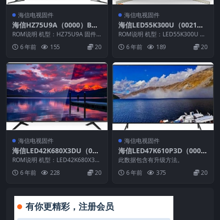
海信电视固件
海信电视固件
海信HZ75U9A（0000）BO
海信LED55K300U（0021）
M1_C005_20170914官方原
BOM4_C002_20160928官方
ROM说明 机型：HZ75U9A 固件
ROM说明 机型：LED55K300U 固
厂USB刷机电视固件包
版本：（0000） BOM：1 海信HZ
原厂USB刷机电视固件包
件版本：（0021） BOM：4 海
6 年前
155
20
6 年前
189
20
7...
信...
海信电视固件
海信电视固件
海信LED42K680X3DU（000
海信LED47K610P3D（000
1）BOM2官方原厂USB刷机
0）BOM1原装救砖刷机电视
ROM说明 机型：LED42K680X3D
此数据包含有升级方法。
电视固件包
U 固件版本：（0001） BOM：
固件包
6 年前
228
20
6 年前
375
20
2...
有你更精彩，注册会员