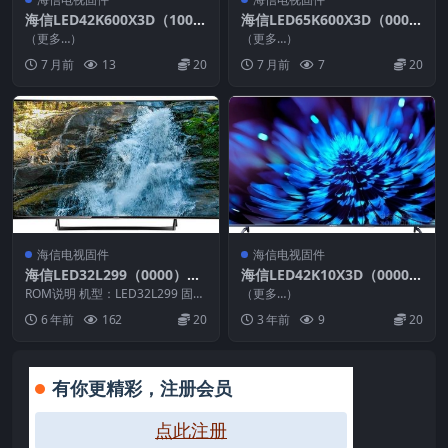
海信LED42K600X3D（100
海信LED65K600X3D（000
1）BOM2_C003_20131108_
0）BOM1_C004_20140421_
（更多…）
（更多…）
U盘刷机固件
U盘刷机固件
7 月前
13
20
7 月前
7
20
海信电视固件
海信电视固件
海信LED32L299（0000）BO
海信LED42K10X3D（0000）
M1_C005_20140414官方原
BOM1_C003_20120113U盘
ROM说明 机型：LED32L299 固件
（更多…）
厂USB刷机电视固件包
版本：（0000） BOM：1 海信L...
刷机固件
6 年前
162
20
3 年前
9
20
有你更精彩，注册会员
点此注册