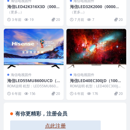
海信电视固件
海信电视固件
海信LED42K316X3D（000
海信LED32K2000（0000）B
0）BOM1_C006_20120416_
OM1_G003_20150819_U盘
（更多…）
（更多…）
U盘刷机数据固件
刷机固件
3 年前
19
20
7 月前
7
20
海信电视固件
海信电视固件
海信LED55MU8600UCD（0
海信LED40EC300JD（100
000）BOM1_C005_2017022
0）BOM21官方原厂USB刷
ROM说明 机型：LED55MU8600
ROM说明 机型：LED40EC300JD
3官方原厂USB刷机电视固件
UCD 固件版本：（0000） BO
机电视固件包
固件版本：（1000） BOM：21...
6 年前
156
20
6 年前
176
20
M：...
包
有你更精彩，注册会员
点此注册