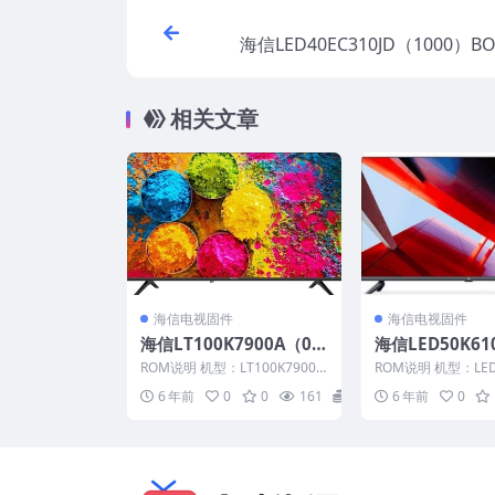
海信LED40EC310JD（1000）BO
连接机顶盒无信号待机问题的软
据20140522_U
相关文章
海信电视固件
海信电视固件
海信LT100K7900A（00
海信LED50K61
00）BOM1_C007_2015
011）BOM22
ROM说明 机型：LT100K7900A
ROM说明 机型：LED5
1222官方原厂USB刷机
SB刷机电视固
固件版本：（0000） BOM：1
D 固件版本：（101
6 年前
0
0
161
20
6 年前
0
海...
22...
电视固件包