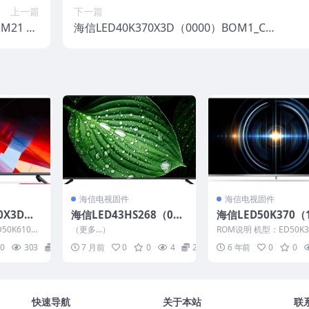
上一篇
下一篇
M21 AV
海信LED40K370X3D（0000）BOM1_C0
件升级数
10_20161123_U盘刷机固件
盘刷机固件
海信电视固件
海信电视固件
0X3D（1
海信LED43HS268（000
海信LED50K370（
官方原厂U
0）BOM1_G004_20161
0）BOM2官方原厂U
0K610X3
（更多…）
ROM说明 机型：ED50K3
件包
118_U盘刷机固件
刷机电视固件包
1） BOM：
件版本：（1000） BOM
0
303
20
7 月前
0
0
4
20
6 年前
0
0
信LE...
快速导航
关于本站
联