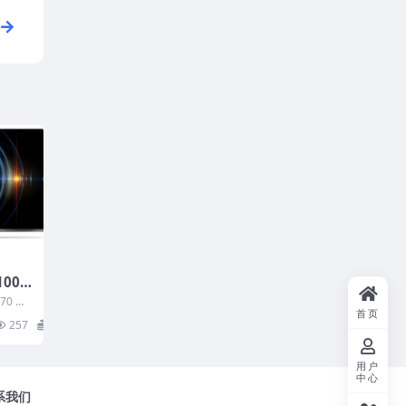
100
SB
70 固
首页
：5 海
257
20
用户
中心
系我们