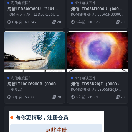
海信电视固件
海信电视固件
海信LED50K380U（3101）
海信LED65N3000U（000
BOM3官方原厂USB刷机电视
0）BOM1_C003_20170830
ROM说明 机型：LED50K380U 固
ROM说明 机型：LED65N3000U
固件包
件版本：（3101） BOM：3 海
官方原厂USB刷机电视固件包
固件版本：（0000） BOM：1
6 年前
345
20
6 年前
176
20
信...
海...
海信电视固件
海信电视固件
海信LT100K6900B（0000）
海信LED55K20JD（0000）B
BOM1_C003_20150915_U盘
OM1官方原厂USB刷机电视
（更多…）
ROM说明 机型：LED55K20JD 固
刷机固件
固件包
件版本：（0000） BOM：1 海
3 年前
23
20
6 年前
248
20
信...
有你更精彩，注册会员
点此注册