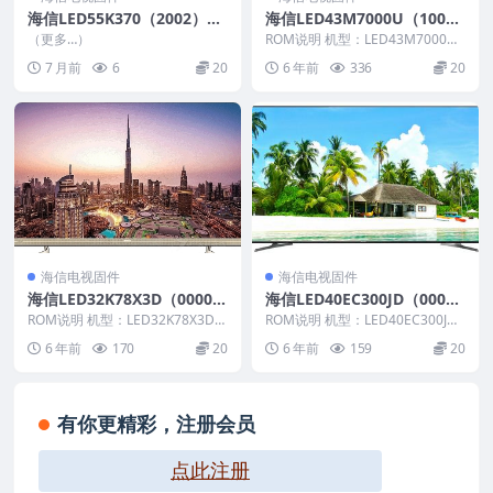
海信LED55K370（2002）B
海信LED43M7000U（100
OM6_C004_20150410_U盘
0）BOM2官方原厂USB刷机
（更多…）
ROM说明 机型：LED43M7000U
刷机固件
电视固件包
固件版本：1000） BOM：2 海...
7 月前
6
20
6 年前
336
20
海信电视固件
海信电视固件
海信LED32K78X3D（0000）
海信LED40EC300JD（000
BOM1_C002_20111226官方
0）BOM1 官方原厂USB刷机
ROM说明 机型：LED32K78X3D
ROM说明 机型：LED40EC300JD
原厂USB刷机电视固件包
固件版本：（0000） BOM：1
电视固件包
固件版本：（0000） BOM：1 ...
6 年前
170
20
6 年前
159
20
海...
有你更精彩，注册会员
点此注册