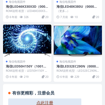
海信电视固件
海信电视固件
海信LED46K330X3D（000
海信LED48K380U（0000）
0）BOM1原装救砖刷机电视
BOM1_C009_20151106_U盘
ROM说明 机型：LED46K330X3D
（更多…）
固件包
固件版本：（0000） BOM：1 ...
刷机固件
6 年前
326
20
7 月前
10
20
海信电视固件
海信电视固件
海信LED50H150Y（1001）
海信LED32EC290N（0000）
BOM4_C004_20150729官方
BOM1官方原厂USB刷机电视
ROM说明 机型：LED50H150Y 固
ROM说明 机型：LED32EC290N
原厂USB刷机电视固件包
件版本：（1001） BOM：4 海
固件包
固件版本：（0000） BOM：1
6 年前
219
20
6 年前
229
20
信...
海...
有你更精彩，注册会员
点此注册