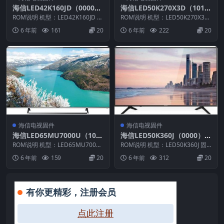
海信LED42K160JD（0000）
海信LED50K270X3D（101
BOM1_C004_20120930官方
1）BOM2官方原厂USB刷机
ROM说明 机型：LED42K160JD 固
ROM说明 机型：LED50K270X3D
原厂USB刷机电视固件包
件版本：（0000） BOM：1 海...
电视固件包
固件版本：（1011） BOM：2 ...
6 年前
161
20
6 年前
222
20
海信电视固件
海信电视固件
海信LED65MU7000U（100
海信LED50K360J（0000）B
0）BOM2_C003_20160713
OM1_C007官方原厂USB刷
ROM说明 机型：LED65MU7000
ROM说明 机型：LED50K360J 固
官方原厂USB刷机电视固件包
U 固件版本：（1000） BOM：2
机电视固件包
件版本：（0000） BOM：1 海
6 年前
159
20
6 年前
312
20
...
信...
有你更精彩，注册会员
点此注册