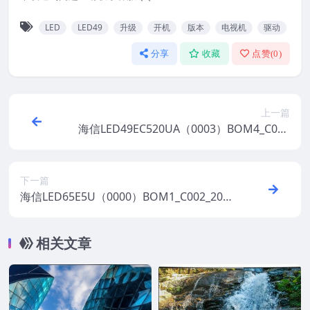
LED
LED49
升级
开机
版本
电视机
驱动
分享
收藏
点赞(
0
)
上一篇
海信LED49EC520UA（0003）BOM4_C004
_20170303官方原厂USB刷机电视固件包
下一篇
海信LED65E5U（0000）BOM1_C002_201
70911官方原厂USB刷机电视固件包
相关文章