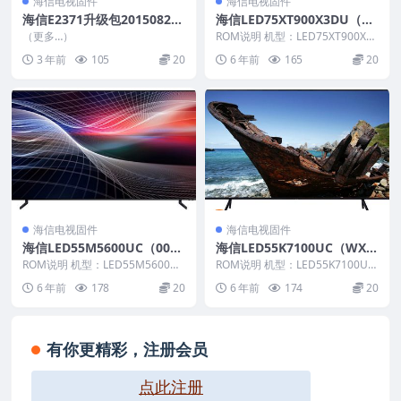
海信电视固件
海信电视固件
海信E2371升级包20150827_
海信LED75XT900X3DU（00
U盘刷机固件
00）BOM1_C013_20171208
（更多…）
ROM说明 机型：LED75XT900X3
官方原厂USB刷机电视固件包
DU 固件版本：（0000） BO
3 年前
105
20
6 年前
165
20
M：...
海信电视固件
海信电视固件
海信LED55M5600UC（000
海信LED55K7100UC（WX
0）BOM1_C006_20171031
1）BOM1_C002技改软件数
ROM说明 机型：LED55M5600UC
ROM说明 机型：LED55K7100UC
官方原厂USB刷机电视固件包
固件版本：（0000） BOM：1 ...
据20171025官方原厂USB刷
固件版本：（WX1） BOM：1
6 年前
178
20
6 年前
174
20
海...
机电视固件包
有你更精彩，注册会员
点此注册