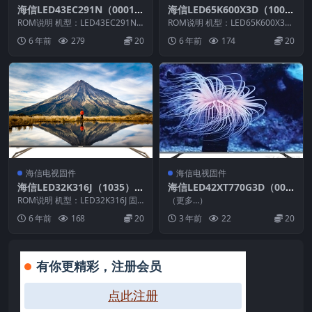
海信LED43EC291N（0001）
海信LED65K600X3D（100
BOM2官方原厂USB刷机电视
0）BOM2官方原厂USB刷机
ROM说明 机型：LED43EC291N
ROM说明 机型：LED65K600X3D
固件包
固件版本：（0001） BOM：1
电视固件包
固件版本：（1000） BOM：2 ...
6 年前
279
20
6 年前
174
20
海...
海信电视固件
海信电视固件
海信LED32K316J（1035）B
海信LED42XT770G3D（000
OM5_C002_20111230官方
0）BOM1_C007_2012U盘刷
ROM说明 机型：LED32K316J 固
（更多…）
原厂USB刷机电视固件包
件版本：（1035） BOM：5 海
机固件
6 年前
168
20
3 年前
22
20
信...
有你更精彩，注册会员
点此注册