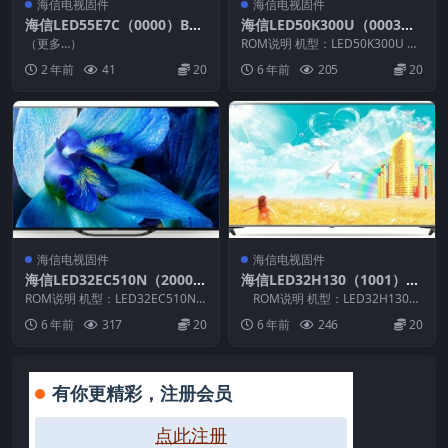
海信电视固件
海信电视固件
海信LED55E7C（0000）BO
海信LED50K300U（0003）
M1_C002_20170905U盘刷
BOM4官方原厂USB刷机电视
（更多…）
ROM说明 机型：LED50K300U 固
机固件
固件包
件版本：（0003） BOM：4 海
2 年前
41
20
6 年前
205
20
信...
海信电视固件
海信电视固件
海信LED32EC510N（2000）
海信LED32H130（1001）B
BOM22官方原厂USB刷机电
OM4官方原厂USB刷机电视
ROM说明 机型：LED32EC510N
ROM说明 机型：LED32H130
视固件包
固件版本：（2000） BOM：22 ...
固件包
固件版本：（1...
6 年前
317
20
6 年前
246
20
有你更精彩，注册会员
点此注册