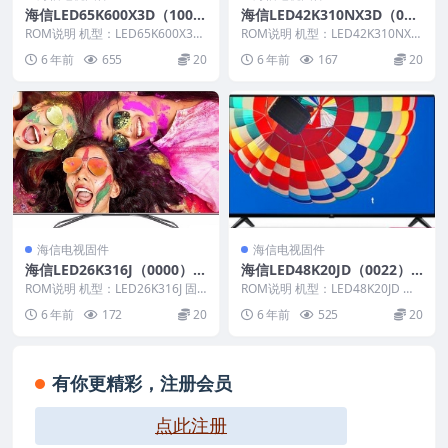
海信LED65K600X3D（100
海信LED42K310NX3D（000
0）BOM2官方原厂USB刷机
2）BOM4_C004_20111214
ROM说明 机型：LED65K600X3D
ROM说明 机型：LED42K310NX3
电视固件包
固件版本：（1000） BOM：2 ...
官方原厂USB刷机电视固件包
D 固件版本：（0002） BOM：
6 年前
655
20
6 年前
167
20
4...
海信电视固件
海信电视固件
海信LED26K316J（0000）B
海信LED48K20JD（0022）B
OM1_C001_20120805官方
OM3原装救砖刷机电视固件
ROM说明 机型：LED26K316J 固
ROM说明 机型：LED48K20JD 固
原厂USB刷机电视固件包
件版本：（0000） BOM：1 海
包
件版本：（0022） BOM：3 海
6 年前
172
20
6 年前
525
20
信...
信...
有你更精彩，注册会员
点此注册