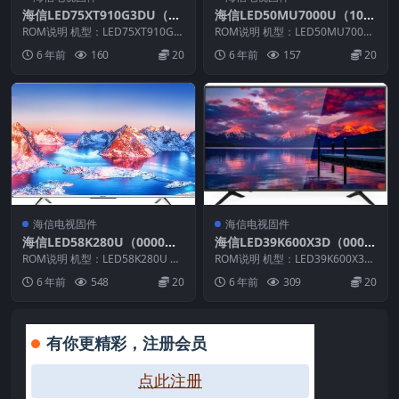
海信LED75XT910G3DU（00
海信LED50MU7000U（100
00）BOM1_C005_20140625
0）BOM2_C006_20170831
ROM说明 机型：LED75XT910G3
ROM说明 机型：LED50MU7000
官方原厂USB刷机电视固件包
DU 固件版本：（0000） BO
官方原厂USB刷机电视固件包
U 固件版本：（1000） BOM：2
6 年前
160
20
6 年前
157
20
M：...
...
海信电视固件
海信电视固件
海信LED58K280U（0000）
海信LED39K600X3D（000
BOM1升级VIDAA3软件数据
0）BOM1官方原厂USB刷机
ROM说明 机型：LED58K280U 固
ROM说明 机型：LED39K600X3D
20151020官方原厂USB刷机
件版本：（0000） BOM：2 海
电视固件包
固件版本：（0000） BOM：1 ...
6 年前
548
20
6 年前
309
20
信...
电视固件包
有你更精彩，注册会员
点此注册