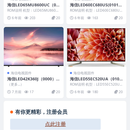
海信LED65MU8600UC（00
海信LED60EC680US(0101）
00）BOM1_C011官方原厂U
BOM3_C002_20170907官方
ROM说明 机型：LED65MU8600
ROM说明 机型：LED60EC680US
SB刷机电视固件包
UC 固件版本：（0000） BOM：
原厂USB刷机电视固件包
固件版本：（0101） BOM：3 ...
6 年前
203
20
6 年前
163
20
1...
海信电视固件
海信电视固件
海信LED42K360J（0000）B
海信LED55EC520UA（010
OM1_C005_20131017_U盘
6）BOM7_C008_20160918
（更多…）
ROM说明 机型：LED55EC520UA
刷机固件
官方原厂USB刷机电视固件包
固件版本：（0106） BOM：7 ...
7 月前
17
20
6 年前
180
20
有你更精彩，注册会员
点此注册