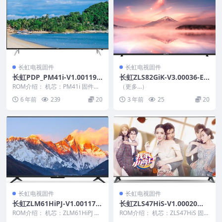
长虹电视固件
长虹电视固件
长虹PDP_PM41i-V1.00119
长虹ZLS82GiK-V3.00036-E
整机原厂刷机固件下载
MMC(20190514)刷机固件
ROM介绍： 机芯：PM41i 固件版
（更多…）
本：V1.00119 适用机型：请以机
6 年前
239
20
3 年前
25
20
芯为...
长虹电视固件
长虹电视固件
长虹ZLM61HiPJ-V1.00117
长虹ZLS47HiS-V1.00020整
版本USB整机软件刷机固件下
机原厂刷机固件下载
ROM介绍： 机芯：ZLM61HiPJ 固
ROM介绍： 机芯：ZLS47HiS 固件
载
件版本：V1.00117 适用机型：
版本：V1.00020 适用机型：请