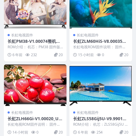
长虹电视固件
长虹电视固件
长虹PM38-V1.00074整机原
长虹ZLM60HiS-V8.00035工
厂刷机固件下载
程机_U盘刷机固件
ROM介绍： 机芯：PM38 固件版
长虹电视ROM固件说明： 固件版
本：V1.00074 适用机型：请以机
本：V8.00035 固件大小：580 M
6 年前
232
20
15 小时前
0
20
芯为准...
升级...
长虹电视固件
长虹电视固件
长虹ZLH66Gi-V1.00020_U盘
长虹ZLS58Gij5U-V9.99018
刷机固件
工程机刷机固件下载
长虹电视ROM固件说明： 固件版
ROM介绍： 机芯：ZLS58Gij5U 固
本：V1.00020 固件大小：493 M
件版本：V9.99018 适用机型：...
14 小时前
0
20
6 年前
254
20
升级...