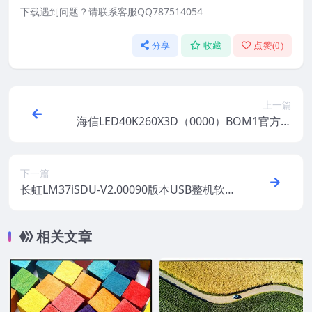
下载遇到问题？请联系客服QQ787514054
分享
收藏
点赞(
0
)
上一篇
海信LED40K260X3D（0000）BOM1官方原
厂USB刷机电视固件包
下一篇
长虹LM37iSDU-V2.00090版本USB整机软件
刷机固件下载
相关文章