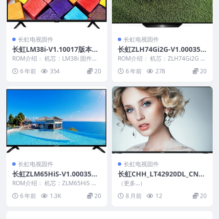
长虹电视固件
长虹电视固件
长虹LM38i-V1.10017版本US
长虹ZLH74Gi2G-V1.00035
B整机软件刷机固件下载
整机原厂刷机固件下载
ROM介绍： 机芯：LM38i 固件版
ROM介绍： 机芯：ZLH74Gi2G 固
本：V1.10017 适用机型：请以机
件版本：V1.00035 适用机型：
6 年前
354
20
6 年前
278
20
芯为...
请...
长虹电视固件
长虹电视固件
长虹ZLM65HiS-V1.00035版
长虹CHH_LT42920DL_CN_R
本USB整机软件刷机固件下载
TD2648_PCB5635-C_TPT42
ROM介绍： 机芯：ZLM65HiS 固
（更多…）
件版本：V1.00035 适用机型：请
0H2_HVN01_DLED_V1.05a_
6 年前
1.3K
20
8 月前
12
20
以...
20120703_U盘刷机固件