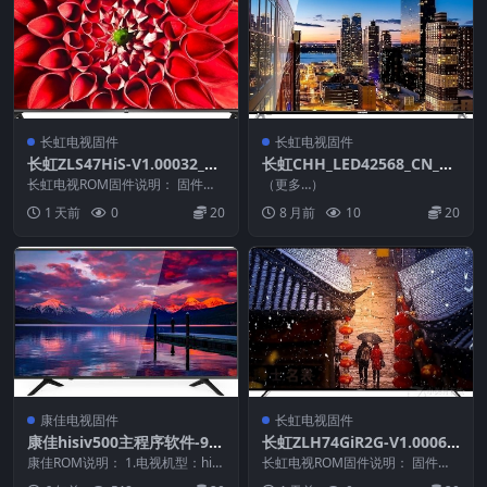
长虹电视固件
长虹电视固件
长虹ZLS47HiS-V1.00032_U
长虹CHH_LED42568_CN_RT
盘刷机固件
D2648SA_PCB6172_TPT420
长虹电视ROM固件说明： 固件版
（更多…）
本：V1.00032 固件大小：386 M
H2_HVN04_V2.06_2013082
1 天前
0
20
8 月前
10
20
升级...
4_2FD7_U盘刷机固件
康佳电视固件
长虹电视固件
康佳hisiv500主程序软件-99
长虹ZLH74GiR2G-V1.00068
015478-V1.0.11原厂系统刷
_U盘刷机固件
康佳ROM说明： 1.电视机型：hisi
长虹电视ROM固件说明： 固件版
机电视固件包下载
v500 2.物料号：99015478 ...
本：V1.00068 固件大小：448 M