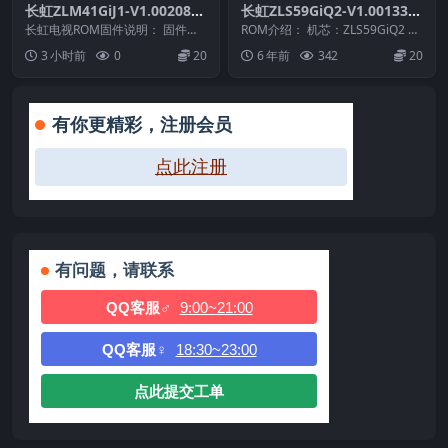
长虹ZLM41GiJ1-V1.00208_
长虹ZLS59GiQ2-V1.00133整
U盘刷机固件
机原厂刷机固件下载
长虹电视ROM固件说明： 固件版
ROM介绍： 机芯：ZLS59GiQ2 固
本：V1.00208 固件大小：284 M
件版本：V1.00133 适用机型：
3 小时前
0
20
6 年前
342
20
升级...
请...
有你更精彩，注册会员
点此注册
有问题，请联系
QQ客服♂
9:00~21:00
QQ客服♀
18:30~23:00
点此提交工单