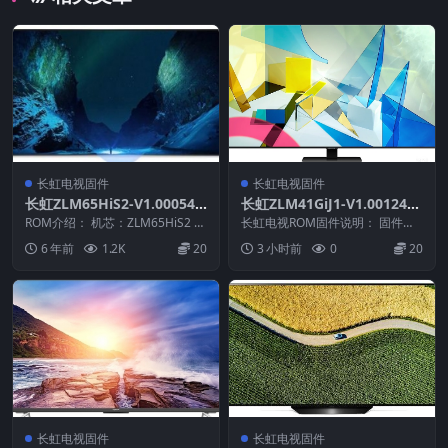
长虹电视固件
长虹电视固件
长虹ZLM65HiS2-V1.00054
长虹ZLM41GiJ1-V1.00124_
版本USB整机软件刷机固件下
U盘刷机固件
ROM介绍： 机芯：ZLM65HiS2 固
长虹电视ROM固件说明： 固件版
载
件版本：V1.00054 适用机型：
本：V1.00124 固件大小：222 M
6 年前
1.2K
20
3 小时前
0
20
请...
升级...
长虹电视固件
长虹电视固件