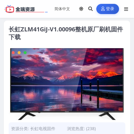
登录
长虹ZLM41GiJ-V1.00096整机原厂刷机固件
下载
资源分类:
长虹电视固件
浏览热度: (238)