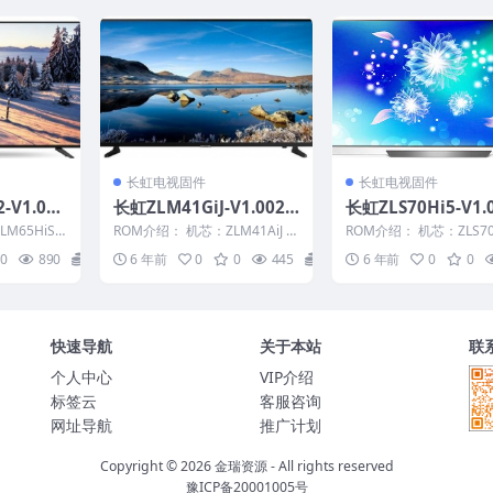
长虹电视固件
长虹电视固件
-V1.000
长虹ZLM41GiJ-V1.0020
长虹ZLS70Hi5-V1.
机软件刷机
1版本USB整机软件刷机
3整机原厂刷机固件
M65HiS2
ROM介绍： 机芯：ZLM41AiJ 固
ROM介绍： 机芯：ZLS70
固件下载
1 长虹ZLM
件版本：V1.00201 适用机型：
固件版本：V1.00023 适
0
890
20
6 年前
0
0
445
20
6 年前
0
0
请以...
型：请以...
快速导航
关于本站
联
个人中心
VIP介绍
标签云
客服咨询
网址导航
推广计划
Copyright © 2026
金瑞资源
- All rights reserved
豫ICP备20001005号