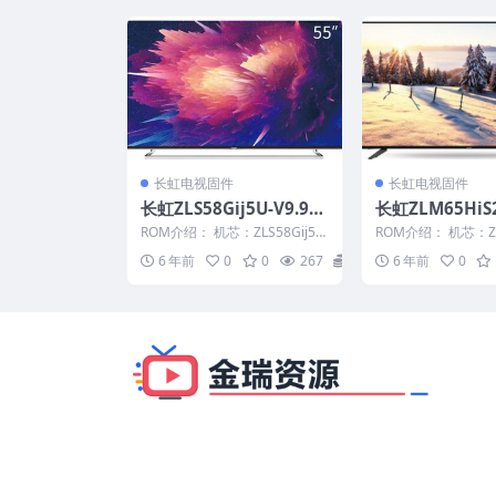
长虹电视固件
长虹电视固件
长虹ZLS58Gij5U-V9.99
长虹ZLM65HiS2
021工程机刷机固件下载
21版本USB整
ROM介绍： 机芯：ZLS58Gij5U
ROM介绍： 机芯：ZL
固件下载
固件版本：V9.99021 适用机
固件版本：V1.0002
6 年前
0
0
267
20
6 年前
0
型：...
6...