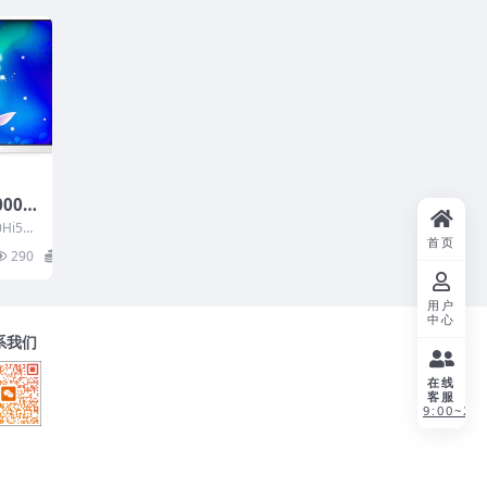
0002
下载
Hi5
首页
用机
290
20
用户
中心
系我们
在线
客服
9:00~21