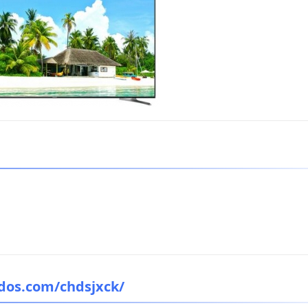
dos.com/chdsjxck/