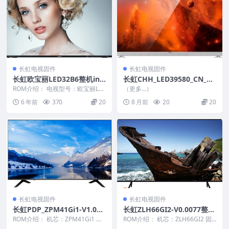
长虹电视固件
长虹电视固件
长虹欧宝丽LED32B6整机ins
长虹CHH_LED39580_CN_RT
tall.img软件HV320WHB-N
D2648_PCB5635-C_TPT390J
ROM介绍： 电视型号：欧宝丽LE
（更多…）
81_U盘刷机固件
D32B6 面板型号：HV320WHB-N
1_L01_V2.30_20121210_U盘
6 年前
370
20
8 月前
20
20
81...
刷机固件
长虹电视固件
长虹电视固件
长虹PDP_ZPM41Gi1-V1.001
长虹ZLH66GI2-V0.0077整机
19整机原厂刷机固件下载
原厂刷机固件下载
ROM介绍： 机芯：ZPM41Gi1 固
ROM介绍： 机芯：ZLH66GI2 固
件版本：V1.00119 适用机型：请
件版本：V0.0077 适用机型：请以