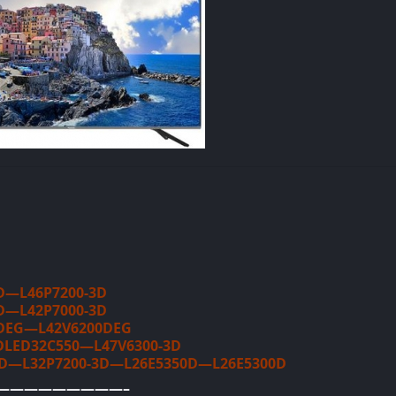
D—L46P7200-3D
D—L42P7000-3D
0DEG—L42V6200DEG
LED32C550—L47V6300-3D
0D—L32P7200-3D—L26E5350D—L26E5300D
—————————–