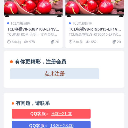
TCL电视固件
TCL电视固件
TCL电视V8-S38PT03-LF1V0
TCL电视V8-RT95015-LF1V0
08版本强刷电视固件包下载
26版本刷机固件升级包
TCL电视 ROM 说明： 文件类型：
TCL液晶电视V8-RT95015-LF1V02
bin 适用机芯：S38PT03 适用机
6 ROM固件说明： 1.适用机...
6 年前
978
20
6 年前
652
20
型...
有你更精彩，注册会员
点此注册
有问题，请联系
QQ客服♂
9:00~21:00
QQ客服♀
18:30~23:00