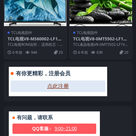
TCL电视固件
TCL电视固件
TCL电视V8-MS60002-LF1V0
TCL电视V8-0MT5502-LF1V0
08版本强刷电视固件包下载
66版本刷机固件升级包
TCL电视ROM说明： 适用机芯：M
TCL液晶电视V8-0MT5502-LF1V0
S600 适用机型：L50E5000A,L5...
66版本 ROM固件说明： 1.适...
6 年前
944
20
6 年前
639
20
有你更精彩，注册会员
点此注册
有问题，请联系
QQ客服♂
9:00~21:00