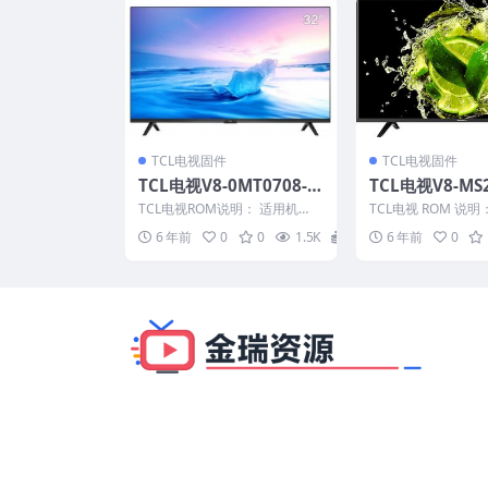
TCL电视固件
TCL电视固件
TCL电视V8-0MT0708-L
TCL电视V8-MS2
F1V152版本强刷电视固
F1V031版本
TCL电视ROM说明： 适用机
TCL电视 ROM 说明
件包下载
件包下载
芯：MT07B 适用机型：L48P1S
型：bin 适用机芯：M
6 年前
0
0
1.5K
20
6 年前
0
-CF/L5...
——————...