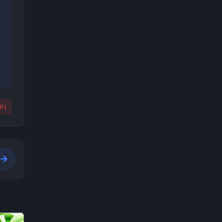
(
0
)