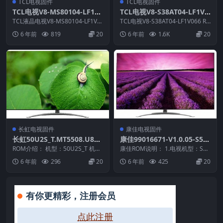
TCL电视固件
TCL电视固件
TCL电视V8-MS80104-LF1V0
TCL电视V8-S38AT04-LF1V0
68版本刷机固件升级包
66版本强刷电视固件包下载
TCL液晶电视V8-MS80104-LF1V0
TCL电视V8-S38AT04-LF1V066 RO
68版本 ROM固件说明： 1.适...
M说明： 适用机芯：MS83...
6 年前
819
20
6 年前
1.6K
20
长虹电视固件
康佳电视固件
长虹50U2S_T.MT5508.U801
康佳99016671-V1.0.05-S55
_V500DK2-QS1_4GB_20151
U-ZC屏参软件原厂系统刷机
ROM介绍： 机型：50U2S_T 机
康佳ROM说明： 1.电视机型：S55
104_205127直接安装APK原
芯：MT5508 固件版本：50U2S_
电视固件包下载
U-ZC 2.物料号：99016671 3...
6 年前
296
20
6 年前
425
20
T...
厂刷机固件下载
有你更精彩，注册会员
点此注册