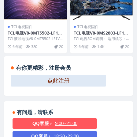
TCL电视固件
TCL电视固件
TCL电视V8-0MT5502-LF1V0
TCL电视V8-0MS2803-LF1V0
51版本刷机固件升级包
63版本强刷电视固件包下载
TCL液晶电视V8-0MT5502-LF1V0
TCL电视ROM说明： 适用机芯：M
51版本 ROM固件说明： 1.适...
S28C 适用版本：V8-0MS2803-L...
6 年前
380
20
6 年前
1.4K
20
有你更精彩，注册会员
点此注册
有问题，请联系
QQ客服♂
9:00~21:00
QQ客服♀
18:30~23:00