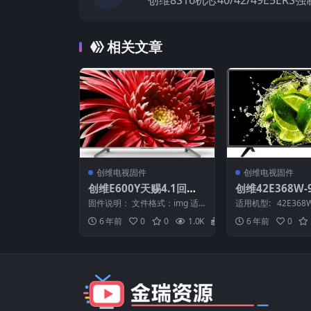
创维8S16机芯40/42/49E5ER
砖固
相关文章
创维电视固件
创维电视固件
创维E600Y天赐4.1回刷
创维42E368W-
3.2本地刷机包
级软件（清大定
固件说明： 文件格式：img 适
适用机型: 42E368W
决不能自动开关
用机芯：8S03 适用机型：E600
品类型: LED ———
6 年前
0
0
1.0K
20
6 年前
0
Y 本地OT...
机包