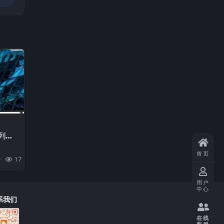
系列主
盘刷机
首页
0
17
20
用户
中心
系我们
在线