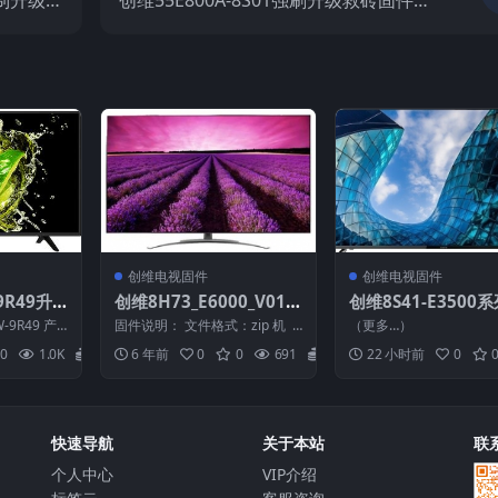
S强制升级救
创维55E800A-8S01强刷升级救砖固件刷
件刷机包
机包
创维电视固件
创维电视固件
9R49升
创维8H73_E6000_V016.
创维8S41-E3500
制机器解
008.036_9本地OTA升级
程序20160909_U
-9R49 产
固件说明： 文件格式：zip 机
（更多…）
）版本刷
刷机包
固件
———...
芯：8H73 机 ...
0
1.0K
20
6 年前
0
0
691
20
22 小时前
0
快速导航
关于本站
联
个人中心
VIP介绍