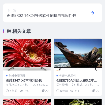
下一篇
创维5R02-14K24升级软件刷机电视固件包
相关文章
创维电视固件
创维电视固件
创维8S47_X6本地升级包
创维E730A升级天赐3.2本地
升级包
文件格式：ZIP 机 芯：8S47
固件说明： 文件格式：zip 机
机 型：X6 版...
芯：8A12 机 ...
6 年前
928
20
6 年前
711
20