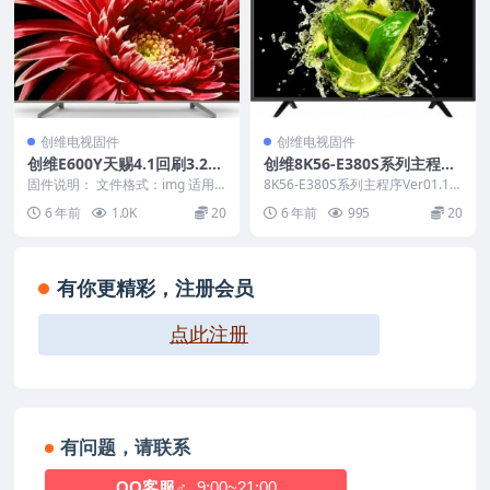
创维电视固件
创维电视固件
创维E600Y天赐4.1回刷3.2本
创维8K56-E380S系列主程序
地刷机包
Ver01.10版本刷机电视固件
固件说明： 文件格式：img 适用
8K56-E380S系列主程序Ver01.1
机芯：8S03 适用机型：E600Y 本
包
0，包含主程序、引导程序、调试
6 年前
1.0K
20
6 年前
995
20
地OT...
资料，...
有你更精彩，注册会员
点此注册
有问题，请联系
QQ客服♂
9:00~21:00