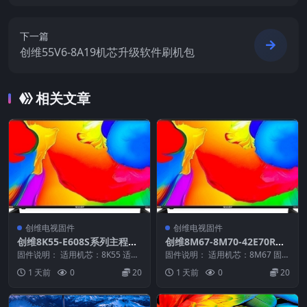
包
下一篇
创维55V6-8A19机芯升级软件刷机包
相关文章
创维电视固件
创维电视固件
创维8K55-E608S系列主程序
创维8M67-8M70-42E70RG
20130615_U盘刷机固件
屏LC420EUD更改百事通数据
固件说明： 适用机芯：8K55 适用
固件说明： 适用机芯：8M67 固件
机型：E608S 固件大小：457 M
_U盘刷机固件
大小：37 M 刷机方法： 第一种方
1 天前
0
20
1 天前
0
20
刷机...
法： 1...