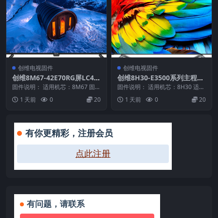
创维电视固件
创维电视固件
创维8M67-42E70RG屏LC42
创维8H30-E3500系列主程序
0EUN-SDV1_U盘刷机固件
数据20160406_U盘刷机固件
固件说明： 适用机芯：8M67 固件
固件说明： 适用机芯：8H30 适用
大小：130 M 刷机方法： 第一种
机型：E3500 固件大小：803 M
1 天前
0
20
1 天前
0
20
方法： ...
刷机...
有你更精彩，注册会员
点此注册
有问题，请联系